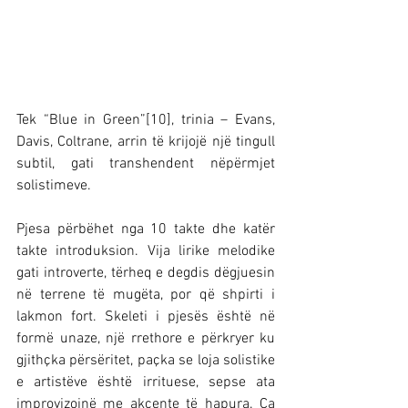
Tek “Blue in Green”[10], trinia – Evans, 
Davis, Coltrane, arrin të krijojë një tingull 
subtil, gati transhendent nëpërmjet 
solistimeve.
Pjesa përbëhet nga 10 takte dhe katër 
takte introduksion. Vija lirike melodike 
gati introverte, tërheq e degdis dëgjuesin 
në terrene të mugëta, por që shpirti i 
lakmon fort. Skeleti i pjesës është në 
formë unaze, një rrethore e përkryer ku 
gjithçka përsëritet, paçka se loja solistike 
e artistëve është irrituese, sepse ata 
improvizojnë me akcente të hapura. Ca 