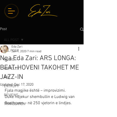
Post
ALL POST
Eda Zari
ALL POST
Jan 9, 2020
7 min read
Nga Eda Zari: ARS LONGA:
MUSIC
BEAT-HOVENI TAKOHET ME
ARTICLES
JAZZ-IN
ART
Updated:
Dec 17, 2020
ENTROPY
Fjala magjike është – improvizimi.
REVIEWS
Duke ndjekur shembullin e Ludwig van 
Beethoven – në 250 vjetorin e lindjes. 
TRANSLATION