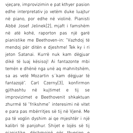
vjeçare, improvizimin e pat kthyer pasion 
edhe interpretativ jo vetëm duke luajtur 
në piano, por edhe në violinë. Pianisti 
Abbé Josef Jelinek[2], mjaft i famshëm 
në atë kohë, raporton pas një garë 
pianistike me Beethoven-in: “Vazhdoj të 
mendoj për ditën e djeshme! Tek ky i ri 
jeton Satanai. Kurrë nuk kam dëgjuar 
dikë të luaj kësisoj! Ai fantazonte mbi 
temën e dhënë nga unë aq mahnitshëm, 
sa as vetë Mozartin s´kam dëgjuar të 
fantazojë”. Carl Czerny[3], konfirmon 
gjithashtu në kujtimet e tij se 
improvizimet e Beethovenit shkaktuan 
zhurmë të “frikshme” interesimi në vitet 
e para pas mbërritjes së tij në Vjenë. Me 
pa të voglin dyshim ai qe mjeshtër i një 
kalibri të panjohur. Shijet e lojës së tij 