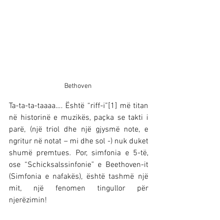
Bethoven 
Ta-ta-ta-taaaa…. Është “riff-i”[1] më titan 
në historinë e muzikës, paçka se takti i 
parë, (një triol dhe një gjysmë note, e 
ngritur në notat – mi dhe sol -) nuk duket 
shumë premtues. Por, simfonia e 5-të, 
ose “Schicksalssinfonie” e Beethoven-it 
(Simfonia e nafakës), është tashmë një 
mit, një fenomen tingullor për 
njerëzimin!