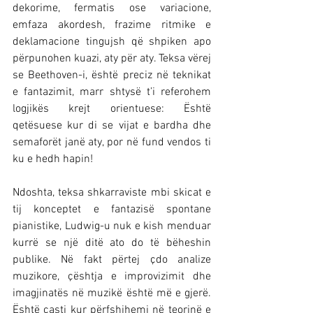
dekorime, fermatis ose variacione, 
emfaza akordesh, frazime ritmike e 
deklamacione tingujsh që shpiken apo 
përpunohen kuazi, aty për aty. Teksa vërej 
se Beethoven-i, është preciz në teknikat 
e fantazimit, marr shtysë t’i referohem 
logjikës krejt orientuese: Është 
qetësuese kur di se vijat e bardha dhe 
semaforët janë aty, por në fund vendos ti 
ku e hedh hapin!
Ndoshta, teksa shkarraviste mbi skicat e 
tij konceptet e fantazisë spontane 
pianistike, Ludwig-u nuk e kish menduar 
kurrë se një ditë ato do të bëheshin 
publike. Në fakt përtej çdo analize 
muzikore, çështja e improvizimit dhe 
imagjinatës në muzikë është më e gjerë. 
Është çasti kur përfshihemi në teorinë e 