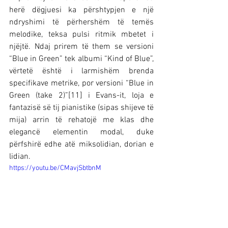
herë dëgjuesi ka përshtypjen e një 
ndryshimi të përhershëm të temës 
melodike, teksa pulsi ritmik mbetet i 
njëjtë. Ndaj prirem të them se versioni 
“Blue in Green” tek albumi “Kind of Blue”, 
vërtetë është i larmishëm brenda 
specifikave metrike, por versioni “Blue in 
Green (take 2)”[11] i Evans-it, loja e 
fantazisë së tij pianistike (sipas shijeve të 
mija) arrin të rehatojë me klas dhe 
elegancë elementin modal, duke 
përfshirë edhe atë miksolidian, dorian e 
lidian.
https://youtu.be/CMavjSbtbnM