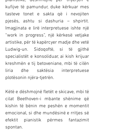
pianistike, dëshmojnë për thyerjen e 
kufijve të pamundur, duke kërkuar mes 
tasteve tonet e sakta që i nevojiten 
pjesës, ashtu si dashuria – shpirtit. 
Imagjinata e lirë interpretuese ishte një 
“work in progress”, një kërkesë vetjake 
artistike, për të kapërcyer madje dhe vetë 
Ludwig-un. Sidoqoftë, si të gjithë 
specialistët e konsoliduar, ai kish krijuar 
kreshmën e tij betoveniane, mbi të cilën 
liria dhe saktësia interpretuese 
plotësonin njëra-tjetrën.
Këtë e dëshmojnë fletët e skicave, mbi të 
cilat Beethoven-i mbante shënime që 
kishin të bënin me peshën e momentit 
emocional, si dhe mundësinë e rritjes së 
efektit pianistik përmes fantazimit 
spontan.