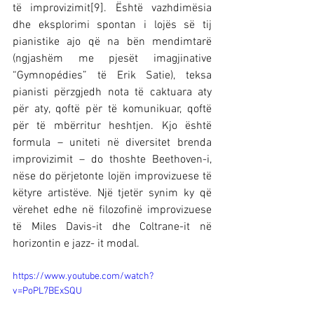
të improvizimit[9]. Është vazhdimësia 
dhe eksplorimi spontan i lojës së tij 
pianistike ajo që na bën mendimtarë 
(ngjashëm me pjesët imagjinative 
“Gymnopédies” të Erik Satie), teksa 
pianisti përzgjedh nota të caktuara aty 
për aty, qoftë për të komunikuar, qoftë 
për të mbërritur heshtjen. Kjo është 
formula – uniteti në diversitet brenda 
improvizimit – do thoshte Beethoven-i, 
nëse do përjetonte lojën improvizuese të 
këtyre artistëve. Një tjetër synim ky që 
vërehet edhe në filozofinë improvizuese 
të Miles Davis-it dhe Coltrane-it në 
horizontin e jazz- it modal.
https://www.youtube.com/watch?
v=PoPL7BExSQU