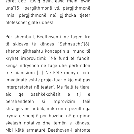
zbret dot: “Ewig dein, ewig mein, ewig 
uns”[5] (përgjithmonë yti, përgjithmonë 
imja, përgjithmonë ne) gjithçka tjetër 
plotësohet gjatë udhës!
Për shembull, Beethoven-i në faqen tre 
të skicave të këngës “Sehnsucht”[6], 
shënon gjithashtu konceptin si mund të 
kryhet improvizimi: “Në fund të fundit, 
kënga ndryshon në fugë dhe përfundon 
me pianisimo […] Në këtë mënyrë, çdo 
imagjinatë është projektuar e kjo më pas 
interpretohet në teatër”. Me fjalë të tjera, 
ajo që bashkëkohësit e tij e 
përshëndetën si improvizim falë 
shfaqjes në publik, nuk rrinte pezull nga 
fryma e shenjtë por bazohej në grupime 
skelash notative dhe temën e këngës. 
Mbi këtë armaturë Beethoven-i shtonte 