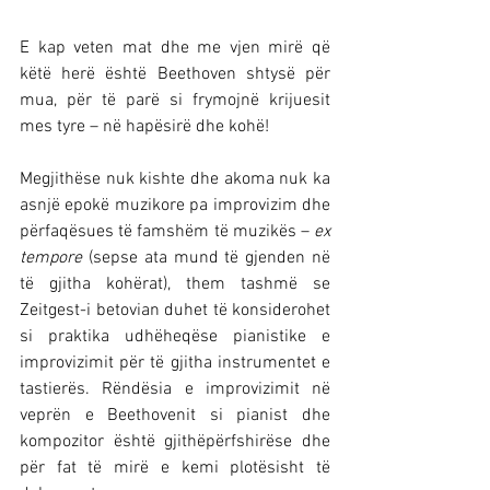
E kap veten mat dhe me vjen mirë që 
këtë herë është Beethoven shtysë për 
mua, për të parë si frymojnë krijuesit 
mes tyre – në hapësirë dhe kohë!
Megjithëse nuk kishte dhe akoma nuk ka 
asnjë epokë muzikore pa improvizim dhe 
përfaqësues të famshëm të muzikës – 
ex 
tempore
 (sepse ata mund të gjenden në 
të gjitha kohërat), them tashmë se 
Zeitgest-i betovian duhet të konsiderohet 
si praktika udhëheqëse pianistike e 
improvizimit për të gjitha instrumentet e 
tastierës. Rëndësia e improvizimit në 
veprën e Beethovenit si pianist dhe 
kompozitor është gjithëpërfshirëse dhe 
për fat të mirë e kemi plotësisht të 