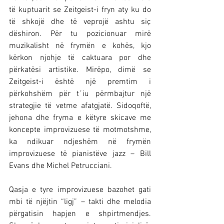
të kuptuarit se Zeitgeist-i fryn aty ku do 
të shkojë dhe të veprojë ashtu siç 
dëshiron. Për tu pozicionuar mirë 
muzikalisht në frymën e kohës, kjo 
kërkon njohje të caktuara por dhe 
përkatësi artistike. Mirëpo, dimë se 
Zeitgeist-i është një premtim i 
përkohshëm për t´iu përmbajtur një 
strategjie të vetme afatgjatë. Sidoqoftë, 
jehona dhe fryma e këtyre skicave me 
koncepte improvizuese të motmotshme, 
ka ndikuar ndjeshëm në frymën 
improvizuese të pianistëve jazz – Bill 
Evans dhe Michel Petrucciani.
Qasja e tyre improvizuese bazohet gati 
mbi të njëjtin “ligj” – takti dhe melodia 
përgatisin hapjen e shpirtmendjes. 