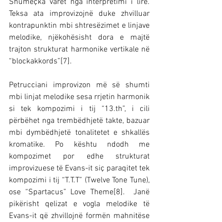
Shumëçka varet nga interpretimi i lirë. 
Teksa ata improvizojnë duke zhvilluar 
kontrapunktin mbi shtresëzimet e linjave 
melodike, njëkohësisht dora e majtë 
trajton strukturat harmonike vertikale në 
“blockakkords”[7].
Petrucciani improvizon më së shumti 
mbi linjat melodike sesa rrjetin harmonik 
si tek kompozimi i tij “13.th”, i cili 
përbëhet nga trembëdhjetë takte, bazuar 
mbi dymbëdhjetë tonalitetet e shkallës 
kromatike. Po kështu ndodh me 
kompozimet por edhe strukturat 
improvizuese të Evans-it siç paraqitet tek 
kompozimi i tij “T.T.T” (Twelve Tone Tune), 
ose “Spartacus” Love Theme[8].  Janë 
pikërisht qelizat e vogla melodike të 
Evans-it që zhvillojnë formën mahnitëse 