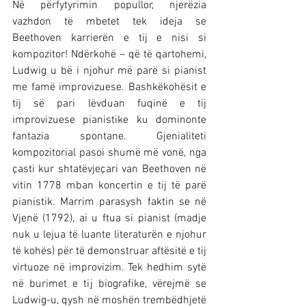
Në përfytyrimin popullor, njerëzia 
vazhdon të mbetet tek ideja se 
Beethoven karrierën e tij e nisi si 
kompozitor! Ndërkohë – që të qartohemi, 
Ludwig u bë i njohur më parë si pianist 
me famë improvizuese. Bashkëkohësit e 
tij së pari lëvduan fuqinë e tij 
improvizuese pianistike ku dominonte 
fantazia spontane. Gjenialiteti 
kompozitorial pasoi shumë më vonë, nga 
çasti kur shtatëvjeçari van Beethoven në 
vitin 1778 mban koncertin e tij të parë 
pianistik. Marrim parasysh faktin se në 
Vjenë (1792), ai u ftua si pianist (madje 
nuk u lejua të luante literaturën e njohur 
të kohës) për të demonstruar aftësitë e tij 
virtuoze në improvizim. Tek hedhim sytë 
në burimet e tij biografike, vërejmë se 
Ludwig-u, qysh në moshën trembëdhjetë 