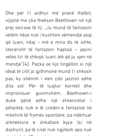
Dhe për t‘i ardhur më pranë thelbit, 
vijojnë me çka thekson Beethoven në një 
prej skicave të tij: „Ju mund të fantazoni 
vetëm nëse nuk i kushtoni vëmendje asaj 
që luani, ndaj – më e mira do të ishte, 
literarisht të fantazoni haptazi – jepini 
vetes liri të shkojë, luani atë që ju vjen në 
mendje”[4]. Paçka se kjo tingëllon si një 
ideal të cilit jo gjithmonë mund t’i shkosh 
pas, ky shënim i vlen çdo jazzisti edhe 
dita sot. Për të luajtur korrekt dhe 
improvizuar guximshëm, Beethoven-i 
duke qënë edhe një shkencëtar i 
përpiktë, nuk e lë 
credon
 e fantazisë në 
mëshirë të frymës spontane, pa ndërtuar 
arkitektura e shkallare kyçe (si në 
dashuri), pa të cilat nuk ngjitesh apo nuk 