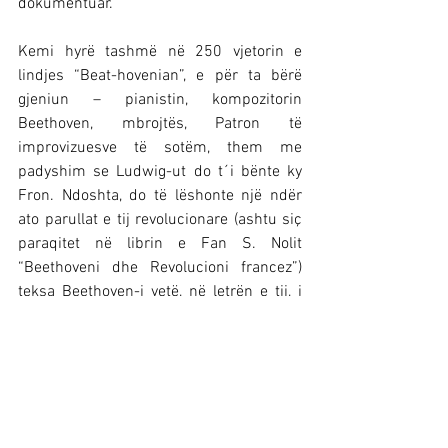
dokumentuar.
Kemi hyrë tashmë në 250 vjetorin e 
lindjes “Beat-hovenian”, e për ta bërë 
gjeniun – pianistin, kompozitorin 
Beethoven, mbrojtës, Patron të 
improvizuesve të sotëm, them me 
padyshim se Ludwig-ut do t´i bënte ky 
Fron. Ndoshta, do të lëshonte një ndër 
ato parullat e tij revolucionare (ashtu siç 
paraqitet në librin e Fan S. Nolit 
“Beethoveni dhe Revolucioni francez”) 
teksa Beethoven-i vetë, në letrën e tij, i 
shkruan poetit Kuffner: “Fjalët janë të 
lidhura me vargonj, por fatmirësisht 
tingujt janë ende të lirë”.[12] Ai përdori 
tingujt për të përforcuar tekstin poetik. 
Njerëzit e vlerësuan dhe ende e pëlqejnë 
kombinimin e tij mjeshtëror dhe 