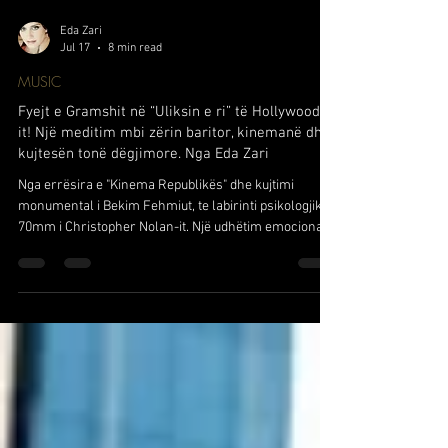
Eda Zari
Jul 17
8 min read
MUSIC
Fyejt e Gramshit në “Uliksin e ri” të Hollywood-
it! Një meditim mbi zërin baritor, kinemanë dhe
kujtesën tonë dëgjimore. Nga Eda Zari
Nga errësira e "Kinema Republikës" dhe kujtimi
monumental i Bekim Fehmiut, te labirinti psikologjik
70mm i Christopher Nolan-it. Një udhëtim emocional
dhe muzikologjik që zbulon se si një melodi pastorale
– me gjithatë gjasë, fryma arkaike dhe polifonike e
fyejve të Gramshit – përfundoi në minutën e pestë të
një megaprodhimi të Hollywood-it, duke u kthyer në të
vetmen oazë humanizmi. Një meditim mbi kujtesën
tonë dëgjimore, kinematografinë fizike dhe
paradoksine folklorit në