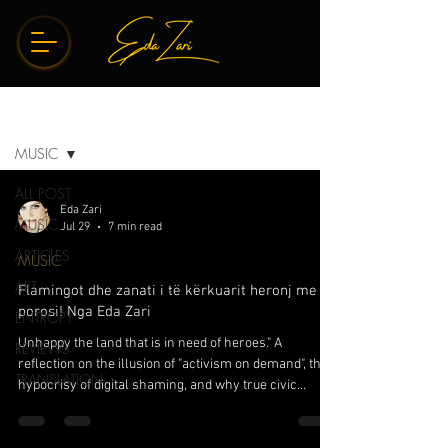
BLOG
MUSIC
ALL POST
Eda Zari
MUSIC
Jul 29
7 min read
ARTICLES
MUSIC
ART
Flamingot dhe zanati i të kërkuarit heronj me
porosi! Nga Eda Zari
ENTROPY
Unhappy the land that is in need of heroes." A
REVIEWS
reflection on the illusion of "activism on demand", the
TRANSLATION
hypocrisy of digital shaming, and why true civic
courage means defending the common good our
rivers, our air, and our dignity not just when the fire