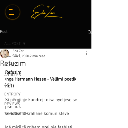
Post
ALL POST
Eda Zari
ALL POST
Jun 7, 2020
2 min read
Refuzim
MUSIC
Refuzim 
ARTICLES
(nga Hermann Hesse - Vëllimi poetik 
ART
nr.1) 
ENTROPY
Si përgjigje kundrejt disa pyetjeve se 
REVIEWS
pse nuk
vendosem krahanë komunistëve
TRANSLATION
Më mirë të rrihem prej një fashisti