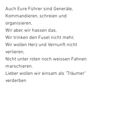
Auch Eure Führer sind Generäle, 
Kommandieren, schreien und 
organisieren, 
Wir aber, wir hassen das, 
Wir trinken den Fusel nicht mehr, 
Wir wollen Herz und Vernunft nicht 
verlieren, 
Nicht unter roten noch weissen Fahnen 
marschieren.
Lieber wollen wir einsam als "Träumer" 
verderben 
Oder unter Euren blutigen 
Brüderhänden sterben, 
Als irgend ein Partei- und Machtglück 
geniessen 
Und im Namen der Menschheit auf 
unsere Brüder schiessen!