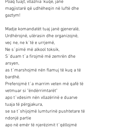
Poaq tuajt, vllaznia´kuqe, janë 
magjistarë që udhëheqin në luftë dhe 
gaztym!
Madje komandatët tuaj janë gjeneralë,
Urdhërojnë, ulërasin dhe organizojnë,
veç ne, ne k´të e urrjemë,
Ne s´pimë më alkool toksik,
S´duam t´a firojmë më zemrën dhe 
arsyen,
as t´marshojmë nën flamuj të kuq a të 
bardhë.
Preferojmë t´a marrim veten më qafë të 
vetmuar si "ëndërrimtarët"
apo t´vdesim nën vllazërinë e duarve 
tuaja të përgjakura,
se sa t´shijojmë lumturinë pushtetare të 
ndonjë partie
apo në emër të njerëzimit t´qëllojmë 