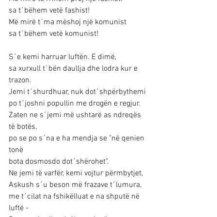
sa t´bëhem vetë fashist!
Më mirë t´ma mëshoj një komunist
sa t´bëhem vetë komunist!
S´e kemi harruar luftën. E dimë,
sa xurxull t´bën daullja dhe lodra kur e 
trazon.
Jemi t´shurdhuar, nuk dot´shpërbythemi
po t´joshni popullin me drogën e regjur.
Zaten ne s´jemi më ushtarë as ndreqës 
të botës,
po se po s´na e ha mendja se "në qenien 
tonë
bota dosmosdo dot´shërohet".
Ne jemi të varfër, kemi vojtur përmbytjet,
Askush s´u beson më frazave t´lumura,
me t´cilat na fshikëlluat e na shputë në 
luftë -