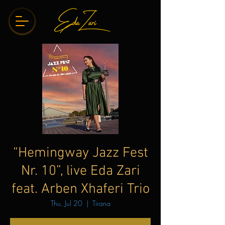
“Hemingway Jazz Fest
Nr. 10”, live Eda Zari
feat. Arben Xhaferi Trio
Thu, Jul 20
  |  
Tirana