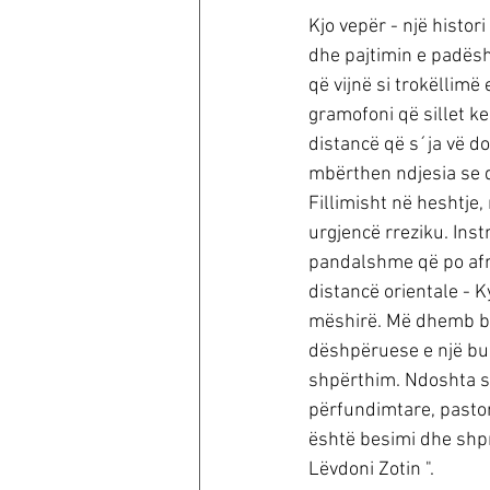
Kjo vepër - një histo
dhe pajtimin e padësh
që vijnë si trokëllimë 
gramofoni që sillet k
distancë që s´ja vë d
mbërthen ndjesia se du
Fillimisht në heshtje
urgjencë rreziku. Ins
pandalshme që po afroh
distancë orientale - Ky
mëshirë. Më dhemb bu
dëshpëruese e një burr
shpërthim. Ndoshta sh
përfundimtare, pastoral
është besimi dhe shpre
Lëvdoni Zotin ". 