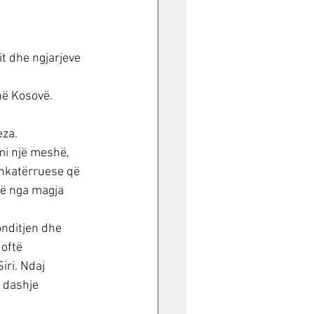
t dhe ngjarjeve 
në Kosovë.
eza.
mi një meshë, 
shkatërruese që 
lë nga magja 
onditjen dhe 
oftë 
iri. Ndaj 
 dashje 