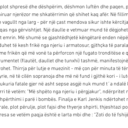
ri plot shpresë dhe dëshpërim, dëshmon luftën dhe paqen, p
iruar njerëzor me shkatërrimin që shihet kaq afër. Në filli
e vagullt nga larg - për një çast mendova sikur ishte kërcitja
eqas nga gërvishtjet. Një daulle e vetmuar mund të dëgjohet
ot emrin. Më shumë se gjashtëdhjetë këngëtarë enden nëpër
het të kesh frikë nga njeriu i armatosur, gjithçka të paral
, me frikën që më vonë ta përforcon një fugato tronditëse e
trumentet (flautët, daullet dhe tunxhi) tashmë, manifestojnë
et. Thirrja për lutje e muezinit - më çon për minuta të tër
rie, në të cilën sopranoja dhe më në fund i gjithë kori - i lut
kuria fatale gjer në asht sepse asgjë nuk mund t´a ndalë 
i të vetëm: "Më shpëto nga njeriu i përgjakur", ndërpritet n
përthimi i parë i bombës. Finalja e Karl Jenkis ndërtohet 
e, plot përulje, plot fajsi dhe thyerje shpirti, thjeshtazi po
sa se vetëm paqja është e larta mbi dhe : “Zoti do të fshijë 