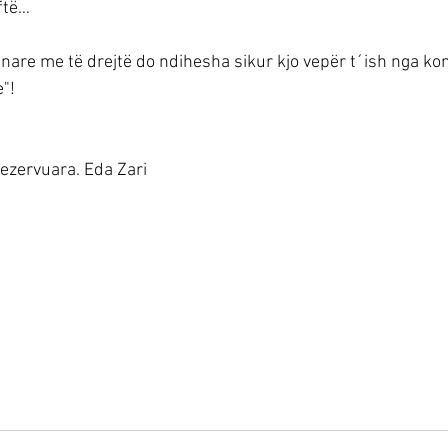
ftë…
enare me të drejtë do ndihesha sikur kjo vepër t´ish nga ko
"!
 rezervuara. Eda Zari 