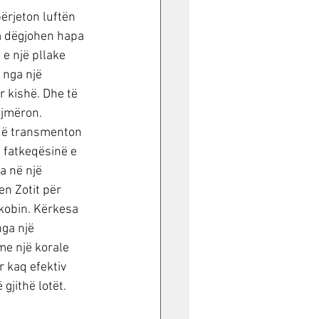
ërjeton luftën 
m dëgjohen hapa 
 e një pllake 
 nga një 
 kishë. Dhe të 
ajmëron. 
 që transmenton 
 fatkeqësinë e 
a në një 
en Zotit për 
kobin. Kërkesa 
ga një 
me një korale 
r kaq efektiv 
gjithë lotët. 