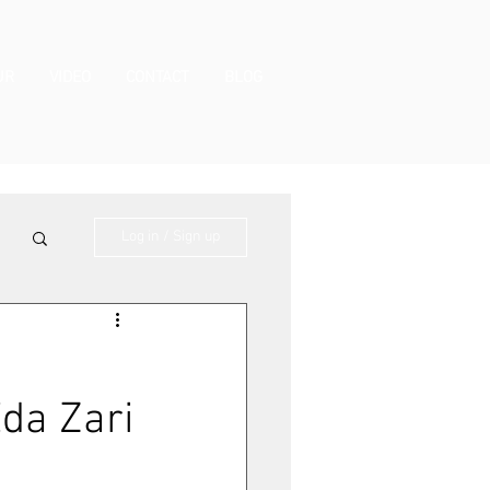
UR
VIDEO
CONTACT
BLOG
Log in / Sign up
Eda Zari