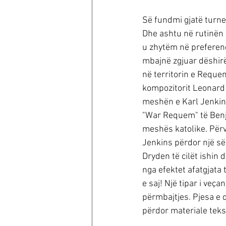
Së fundmi gjatë turneu
Dhe ashtu në rutinën 
u zhytëm në preferen
mbajnë zgjuar dëshirë
në territorin e Reque
kompozitorit Leonard 
meshën e Karl Jenkin
"War Requem" të Benja
meshës katolike. Përve
Jenkins përdor një sër
Dryden të cilët ishi
nga efektet afatgjata 
e saj! Një tipar i veç
përmbajtjes. Pjesa e d
përdor materiale tek