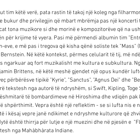
t tim këtë verë, pata rastin të takoj një koleg nga filharmon
e bukur dhe privilegjin që mbart mbrëmja pas një koncerti
cat tona muzikore si dhe morinë e kompozitorëve që na us
n për krijime të vyera. Pasi më përmendi albumin tim "Ent
m-eve, e më pas i tregova që kisha qënë soliste tek "Mass" 
Bernstein. Në këtë kontekst, përmes celularit të tij, më nd
s ngarkuar aq fort muzikalisht me kultura e subkultura. 
min Brittens, në këtë meshë gjendet një opus kundër luftë
ç përbërësve tipikë "Kyrie", "Sanctus", "Agnus Dei" dhe "Be
ë tekstesh nga autorë të ndryshëm, si Swift, Kipling, Toge 
n dëshmitarë të bombardimeve në Hiroshima dhe vdiqën pak
të shpërthimit. Vepra është një reflektim - se si lufta nis e 
antë i kësaj vepre janë ndikimet e ndryshme kulturore që zhvi
ytë është thirrja për lutje e një muezini dhe në pjesën e  "F
stesh nga Mahàbhàrata Indiane.