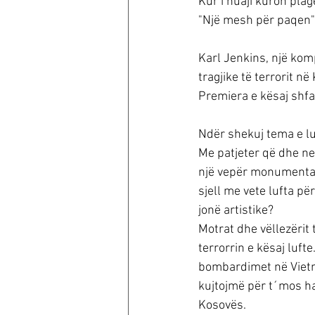
Kur i huaji kuron plag
"Një mesh për paqen" 
Karl Jenkins, një kom
tragjike të terrorit n
Premiera e kësaj shfa
Ndër shekuj tema e l
Me patjeter që dhe ne
një vepër monumentale
sjell me vete lufta pë
jonë artistike?
Motrat dhe vëllezërit 
terrorrin e kësaj luft
bombardimet në Vietnam
kujtojmë për t´mos h
Kosovës.