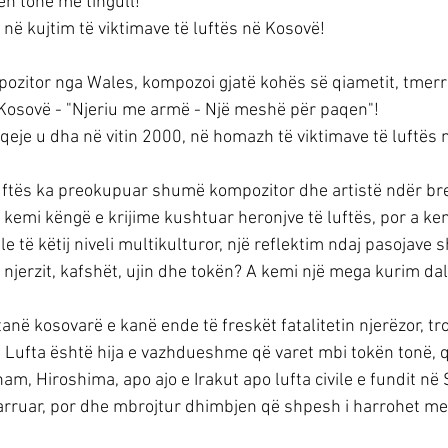
ën tonë me tingull!
në kujtim të viktimave të luftës në Kosovë! 
pozitor nga Wales, kompozoi gjatë kohës së qiametit, tmerri
ë Kosovë - "Njeriu me armë - Një meshë për paqen"! 
qeje u dha në vitin 2000, në homazh të viktimave të luftës 
uftës ka preokupuar shumë kompozitor dhe artistë ndër br
 kemi këngë e krijime kushtuar heronjve të luftës, por a ke
 të këtij niveli multikulturor, një reflektim ndaj pasojave 
r njerzit, kafshët, ujin dhe tokën? A kemi një mega kurim da
tanë kosovarë e kanë ende të freskët fatalitetin njerëzor, tr
e. Lufta është hija e vazhdueshme që varet mbi tokën tonë, q
, Hiroshima, apo ajo e Irakut apo lufta civile e fundit në S
arruar, por dhe mbrojtur dhimbjen që shpesh i harrohet me