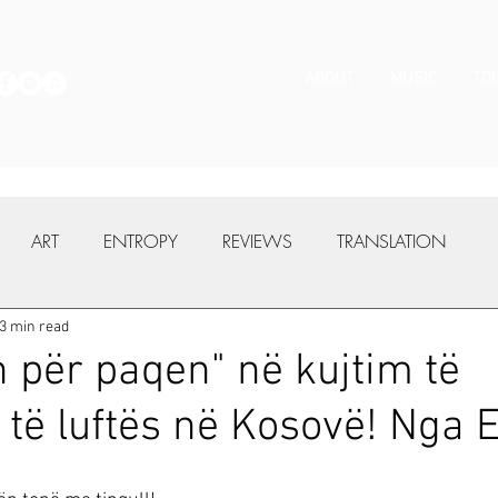
ABOUT
MUSIC
TO
ART
ENTROPY
REVIEWS
TRANSLATION
3 min read
 për paqen" në kujtim të
 të luftës në Kosovë! Nga 