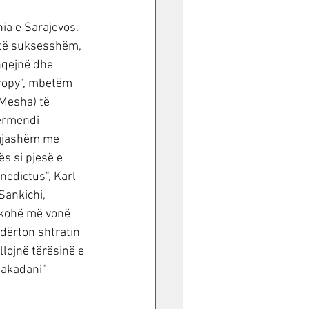
ia e Sarajevos. 
 të suksesshëm, 
hqejnë dhe 
ropy", mbetëm 
(Mesha) të 
ërmendi 
Ngjashëm me 
s si pjesë e 
nedictus", Karl 
Sankichi, 
 kohë më vonë 
ndërton shtratin 
llojnë tërësinë e 
lakadani" 