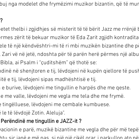
uj nga modelet dhe frymëzimi muzikor bizantin, që të mun
a?
tet thelbi i zgjidhjes së misterit të të bërit Jazz me rrënjë 
mes zërit të bekuar muzikor të Eda Zarit zgjidh kontraditat
le të një këndvështri-mi të ri mbi muzikën bizantine dhe pë
 Zari vë në jetë, ndoshta për të parën herë përmes një album
Bibla, ai Psalm i “çuditshëm” që thotë se:
dinë në shenjtoren e tij, lëvdojeni në kupën qiellore të pushte
të e tij, lëvdojeni sipas madhështisë e tij.
 e burive, lëvdojeni me tingullin e harpës dhe me qeste.
e me valle, lëvdojeni me vegla me tela dhe me frymë.
 tingëlluese, lëvdojeni me cembale kumbuese.
le të lëvdojë Zotin. Aleluja".
 Perëndinë me tingullin e JAZZ-it ?
vacionin e parë, muzikë bizantine me vegla dhe për më tepër 
htu siç janë e më pas, si një një cikël orar, i qarkullon ato në 