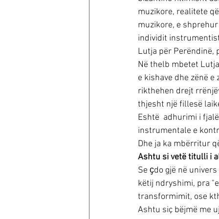
muzikore, realitete që
muzikore, e shprehur h
individit instrumentis
Lutja për Perëndinë, 
Në thelb mbetet Lutja,
e kishave dhe zënë e z
rikthehen drejt rrënjë
thjesht një fillesë lai
Eshtë  adhurimi i fja
instrumentale e kontra
Dhe ja ka mbërritur që
Ashtu si vetë titulli i 
Se ҫdo gjë në univers 
këtij ndryshimi, pra "
transformimit, ose kthi
Ashtu siç bëjmë me uji