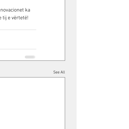
 novacionet ka 
tij e vërtetë!
See All