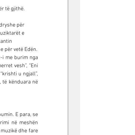
 të gjithë.
Ndryshe për 
ziktarët e 
antin 
he për vetë Edën.
z-i me burim nga 
rret vesh”, “Eni 
rishti u ngjall”, 
, të kënduara në 
umin. E para, se 
orimi në meshën 
 muzikë dhe fare 