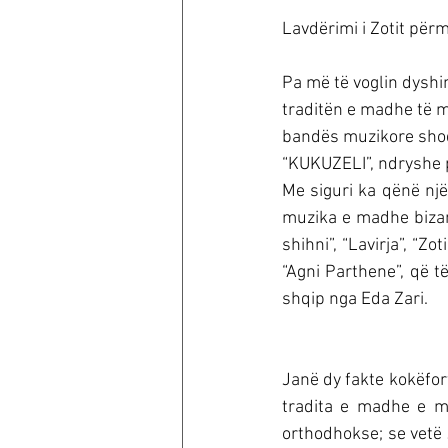
Lavdërimi i Zotit përm
Pa më të voglin dyshi
traditën e madhe të m
bandës muzikore shoq
“KUKUZELI”, ndryshe p
Me siguri ka qënë një
muzika e madhe bizant
shihni”, “Lavirja”, “Zo
“Agni Parthene”, që t
shqip nga Eda Zari.
Janë dy fakte kokëfor
tradita e madhe e m
orthodhokse; se vetë J