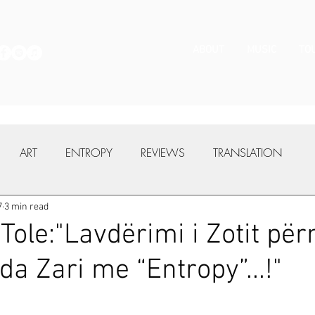
ABOUT
MUSIC
TO
ART
ENTROPY
REVIEWS
TRANSLATION
7
3 min read
 Tole:"Lavdërimi i Zotit pë
da Zari me “Entropy”...!"