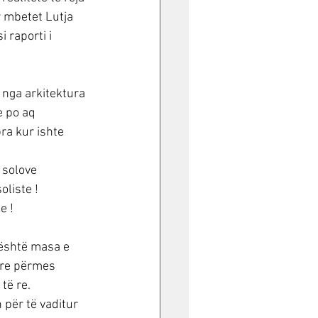
r mbetet Lutja 
 raporti i 
 nga arkitektura 
e po aq 
ra kur ishte 
 solove 
liste ! 
e !
 është masa e 
ë re përmes 
 të re.
 për të vaditur 