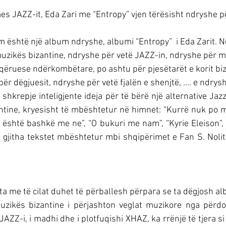
es JAZZ-it, Eda Zari me “Entropy” vjen tërësisht ndryshe për
m është një album ndryshe, albumi “Entropy”  i Eda Zarit. 
uzikës bizantine, ndryshe për vetë JAZZ-in, ndryshe për mu
ëruese ndërkombëtare, po ashtu për pjesëtarët e korit biz
ër dëgjuesit, ndryshe për vetë fjalën e shenjtë, …. e ndrys
 shkrepje inteligjente ideja për të bërë një alternative Jaz
ine, kryesisht të mbështetur në himnet: “Kurrë nuk po me
ti është bashkë me ne”, “O bukuri me nam”, “Kyrie Eleison”, “k
ë gjitha tekstet mbështetur mbi shqipërimet e Fan S. Nolit
ta me të cilat duhet të përballesh përpara se ta dëgjosh alb
uzikës bizantine i përjashton veglat muzikore nga përd
AZZ-i, i madhi dhe i plotfuqishi XHAZ, ka rrënjë të tjera si