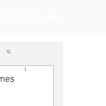
UR
VIDEO
CONTACT
BLOG
Log in / Sign up
rmes