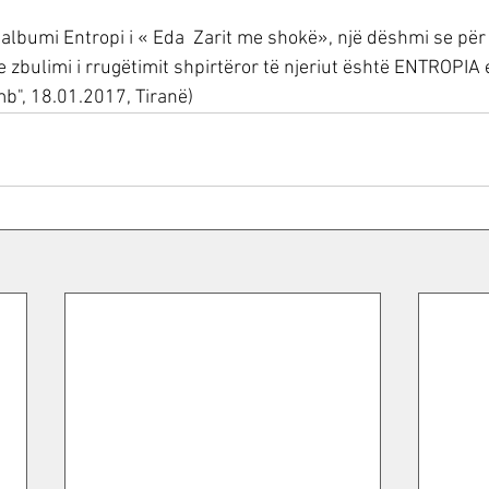
 albumi Entropi i « Eda  Zarit me shokë», një dëshmi se për
zbulimi i rrugëtimit shpirtëror të njeriut është ENTROPIA e 
", 18.01.2017, Tiranë) 