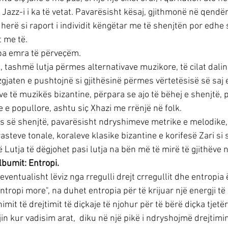
 Jazz-i i ka të vetat. Pavarësisht kësaj, gjithmonë në qendë
erë si raport i individit këngëtar me të shenjtën por edhe si
t me të.
pa emra të përveçëm. 
 tashmë lutja përmes alternativave muzikore, të cilat dalin
gjaten e pushtojnë si gjithësinë përmes vërtetësisë së saj 
ve të muzikës bizantine, përpara se ajo të bëhej e shenjtë, p
ke e popullore, ashtu siç Xhazi me rrënjë në folk. 
lës së shenjtë, pavarësisht ndryshimeve metrike e melodike,
steve tonale, koraleve klasike bizantine e korifesë Zari si so
 Lutja të dëgjohet pasi lutja na bën më të mirë të gjithëve n
albumit: Entropi.
eventualisht lëviz nga rregulli drejt crregullit dhe entropia
entropi more", na duhet entropia për të krijuar një energji t
mit të drejtimit të diçkaje të njohur për të bërë diçka tjetër
n kur vadisim arat,  diku në një pikë i ndryshojmë drejtimin