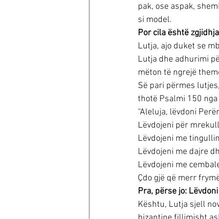
pak, ose aspak, shemb
si model.
Por cila është zgjidhj
Lutja, ajo duket se mbe
Lutja dhe adhurimi për
mëton të ngrejë theme
Së pari përmes lutjes,
thotë Psalmi 150 nga 
“Aleluja, lëvdoni Perën
Lëvdojeni për mrekulli
Lëvdojeni me tingullin
Lëvdojeni me dajre dh
Lëvdojeni me cembale
Çdo gjë që merr frymë 
Pra, përse jo: Lëvdoni
Kështu, Lutja sjell no
bizantine fillimisht as