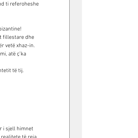
d ti referoheshe 
bizantine! 
 fillestare dhe 
r vetë xhaz-in.
i, atë ç’ka 
tit të tij.
i sjell himnet 
realitete të reja 